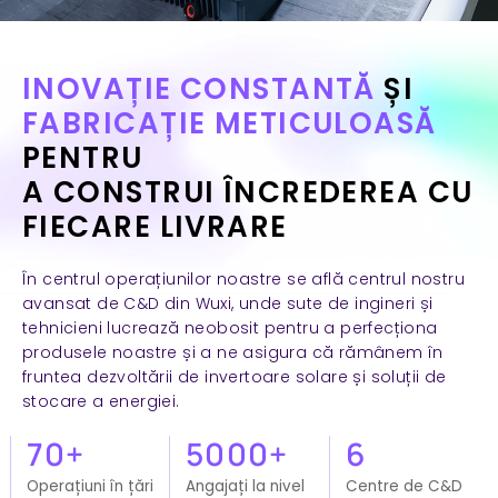
INOVAȚIE CONSTANTĂ
ȘI
FABRICAȚIE METICULOASĂ
PENTRU
A CONSTRUI ÎNCREDEREA CU
FIECARE LIVRARE
În centrul operațiunilor noastre se află centrul nostru
avansat de C&D din Wuxi, unde sute de ingineri și
tehnicieni lucrează neobosit pentru a perfecționa
produsele noastre și a ne asigura că rămânem în
fruntea dezvoltării de invertoare solare și soluții de
stocare a energiei.
70+
5000+
6
Operațiuni în țări
Angajați la nivel
Centre de C&D