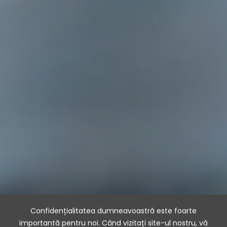
Confidențialitatea dumneavoastră este foarte
importantă pentru noi. Când vizitați site-ul nostru, vă