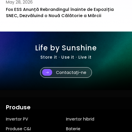
May 07, 2026
 Expoziția
Fox ESS Sărbătorește Impulsul Puternic cu
ărcii
Integrate de Stocare Solară și Încărcare 
Energy 2026
Life by Sunshine
Store it · Use it · Live it
Contactați-ne
Produse
Invertor PV
Invertor hibrid
Produse C&I
Baterie