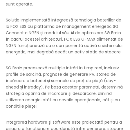
sunt operate.
Soluția implementată integrează tehnologia bateriilor de
la FOX ESS cu platforma de management energetic SG
Connect a NGEN și modulul său AI de optimizare SG Brain.
În cadrul acestei arhitecturi, FOX ESS G-MAX alimentat de
NGEN funcționează ca o componentă activă a sistemului
energetic, mai degrabă decât un activ static de stocare.
SG Brain procesează multiple intrări în timp real, inclusiv
profile de sarcină, prognoze de generare PV, starea de
încărcare a bateriei și semnale de preț de piață (day-
ahead și intraday). Pe baza acestor parametri, determină
strategia optimă de încărcare și descărcare, aliniind
utilizarea energiei atât cu nevoile operaționale, cât și cu
condițiile pieței.
Integrarea hardware și software este proiectată pentru a
asigura o funcționare coordonată între generare, stocare