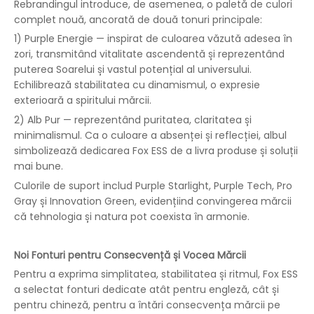
Rebrandingul introduce, de asemenea, o paletă de culori
complet nouă, ancorată de două tonuri principale:
1) Purple Energie — inspirat de culoarea văzută adesea în
zori, transmitând vitalitate ascendentă și reprezentând
puterea Soarelui și vastul potențial al universului.
Echilibrează stabilitatea cu dinamismul, o expresie
exterioară a spiritului mărcii.
2) Alb Pur — reprezentând puritatea, claritatea și
minimalismul. Ca o culoare a absenței și reflecției, albul
simbolizează dedicarea Fox ESS de a livra produse și soluții
mai bune.
Culorile de suport includ Purple Starlight, Purple Tech, Pro
Gray și Innovation Green, evidențiind convingerea mărcii
că tehnologia și natura pot coexista în armonie.
Noi Fonturi pentru Consecvență și Vocea Mărcii
Pentru a exprima simplitatea, stabilitatea și ritmul, Fox ESS
a selectat fonturi dedicate atât pentru engleză, cât și
pentru chineză, pentru a întări consecvența mărcii pe