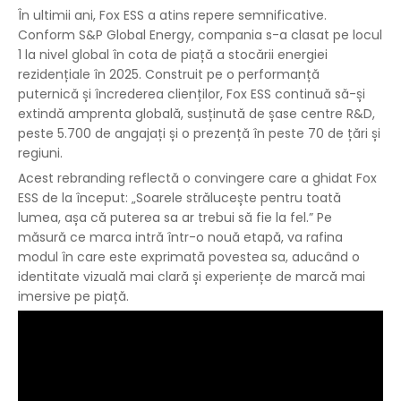
În ultimii ani, Fox ESS a atins repere semnificative.
Conform S&P Global Energy, compania s-a clasat pe locul
1 la nivel global în cota de piață a stocării energiei
rezidențiale în 2025. Construit pe o performanță
puternică și încrederea clienților, Fox ESS continuă să-și
extindă amprenta globală, susținută de șase centre R&D,
peste 5.700 de angajați și o prezență în peste 70 de țări și
regiuni.
Acest rebranding reflectă o convingere care a ghidat Fox
ESS de la început: „Soarele strălucește pentru toată
lumea, așa că puterea sa ar trebui să fie la fel.” Pe
măsură ce marca intră într-o nouă etapă, va rafina
modul în care este exprimată povestea sa, aducând o
identitate vizuală mai clară și experiențe de marcă mai
imersive pe piață.