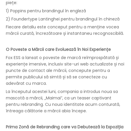
piețe:
1) Poppins pentru brandingul în engleză
2) Foundertype Lantinghei pentru brandingul în chineză
Fiecare detaliu este conceput pentru a menține vocea
mărcii curată, încrezătoare și instantaneu recognoscibilă.
O Poveste a Mărcii care Evoluează în Noi Experiențe
Fox ESS a lansat o poveste de marcă reîmprospătată și
experiențe imersive, inclusiv site-uri web actualizate și noi
puncte de contact ale mărcii, concepute pentru a
permite publicului să simtă și să se conecteze cu
adevărat cu marca.
La începutul acestei luni, compania a introdus noua sa
mascotă a mărcii, „Maimai”, ca un teaser captivant
pentru rebranding. Cu noua identitate acum conturată,
întreaga călătorie a mărcii abia începe.
Prima Zonă de Rebranding care va Debutează la Expoziția