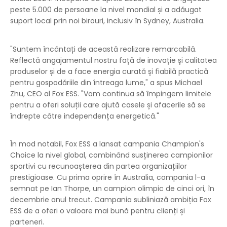
peste 5.000 de persoane la nivel mondial și a adăugat
suport local prin noi birouri, inclusiv în Sydney, Australia.
"Suntem încântați de această realizare remarcabilă.
Reflectă angajamentul nostru față de inovație și calitatea
produselor și de a face energia curată și fiabilă practică
pentru gospodăriile din întreaga lume," a spus Michael
Zhu, CEO al Fox ESS. "Vom continua să împingem limitele
pentru a oferi soluții care ajută casele și afacerile să se
îndrepte către independența energetică."
În mod notabil, Fox ESS a lansat campania Champion's
Choice la nivel global, combinând susținerea campionilor
sportivi cu recunoașterea din partea organizațiilor
prestigioase. Cu prima oprire în Australia, compania l-a
semnat pe Ian Thorpe, un campion olimpic de cinci ori, în
decembrie anul trecut. Campania subliniază ambiția Fox
ESS de a oferi o valoare mai bună pentru clienți și
parteneri.