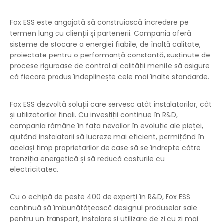
Fox ESS este angajată să construiască încredere pe
termen lung cu clienții și partenerii. Compania oferă
sisteme de stocare a energiei fiabile, de înaltă calitate,
proiectate pentru o performanță constantă, susținute de
procese riguroase de control al calității menite să asigure
că fiecare produs îndeplinește cele mai înalte standarde.
Fox ESS dezvoltă soluții care servesc atât instalatorilor, cât
și utilizatorilor finali. Cu investiții continue în R&D,
compania rămâne în fața nevoilor în evoluție ale pieței,
ajutând instalatorii să lucreze mai eficient, permițând în
același timp proprietarilor de case să se îndrepte către
tranziția energetică și să reducă costurile cu
electricitatea.
Cu o echipă de peste 400 de experți în R&D, Fox ESS
continuă să îmbunătățească designul produselor sale
pentru un transport, instalare și utilizare de zi cu zi mai