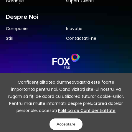
Garanție
Suport Clienți
Despre Noi
Companie
Inovație
Știri
Contactați-ne
Abonați-vă
Confidențialitatea dumneavoastră este foarte
importantă pentru noi. Când vizitați site-ul nostru, vă
rugăm să fiți de acord cu utilizarea tuturor cookie-urilor.
Pentru mai multe informații despre prelucrarea datelor
personale, accesați
Politica de Confidențialitate
Hartă Site
Politică de Confidențialitate
Acceptare
COPYRIGHT 2026 © Fox ESS CO., LTD.
Realizat de Yongsy